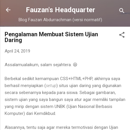
Skip to main content
Fauzan's Headquarter
Blog Fauzan Abdurrachman (versi normatif)
Pengalaman Membuat Sistem Ujian
Daring
April 24, 2019
Assalamualaikum, salam sejahtera. 😆
Berbekal sedikit kemampuan CSS+HTML+PHP, akhirnya saya
berhasil menyiapkan (
setup
) situs ujian daring yang digunakan
secara sebenarnya kepada para siswa. Sebagai gambaran,
sistem ujian yang saya bangun saya atur agar memiliki tampilan
yang mirip dengan sistem UNBK (Ujian Nasional Berbasis
Komputer) dari Kemdikbud.
Alasannya, tentu saja agar mereka termotivasi dengan Ujian