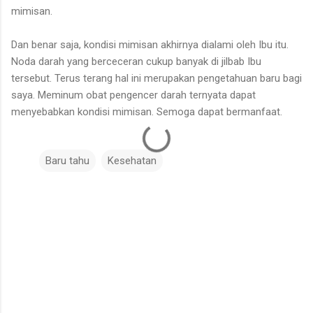
mimisan.
Dan benar saja, kondisi mimisan akhirnya dialami oleh Ibu itu.
Noda darah yang berceceran cukup banyak di jilbab Ibu
tersebut. Terus terang hal ini merupakan pengetahuan baru bagi
saya. Meminum obat pengencer darah ternyata dapat
menyebabkan kondisi mimisan. Semoga dapat bermanfaat.
Baru tahu
Kesehatan
C
o
m
m
e
n
t